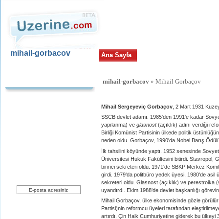
mihail-gorbacov
Ana Sayfa
Uzerine.com
mihail-gorbacov
» Mihail Gorbaçov
Mihail Gorbaçov
Mihail Sergeyeviç Gorbaçov
, 2 Mart 1931 Kuze
SSCB devlet adamı. 1985'den 1991'e kadar Sovyetl
Yeni Üyelik
yapılanma) ve
glasnost
(açıklık) adını verdiği re
uzerine.com a üye olmak için tıklayın
Birliği Komünist Partisinin ülkede politik üstünlü
neden oldu. Gorbaçov, 1990'da Nobel Barış Ödül
İlk tahsilini köyünde yaptı. 1952 senesinde Sovyet
Üniversitesi Hukuk Fakültesini bitirdi. Stavropol, 
birinci sekreteri oldu. 1971'de SBKP Merkez Komit
girdi. 1979'da politbüro yedek üyesi, 1980'de asi
Haber bülteni üyeliği
sekreteri oldu. Glasnost (açıklık) ve perestroika 
uyandırdı. Ekim 1988'de devlet başkanlığı görevini
Üye Ol
Mihail Gorbaçov, ülke ekonomisinde gözle görülür 
Partisi)nin reformcu üyeleri tarafından eleştirilmeye
artırdı. Çin Halk Cumhuriyetine giderek bu ülkeyi 30