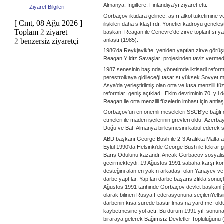
Almanya, İngiltere, Finlandiya'yı ziyaret etti.
Ziyaret Bilgileri
Gorbaçov iktidara gelince, aşırı alkol tüketimine v
[ Cmt, 08 Ağu 2026 ]
ilişkileri daha sıklaştırdı. Yönetici kadroyu gençleş
Toplam
2
ziyaret
başkanı Reagan ile Cenevre'de zirve toplantısı yaptı.
anlaştı (1985).
2
benzersiz ziyaretçi
1986'da Reykjavik'te, yeniden yapılan zirve görü
Reagan Yıldız Savaşları projesinden taviz vermedi
1987 senesinin başında, yönetimde iktisadi reforml
perestroikaya gidileceği tasarısı yüksek Sovyet m
Asya'da yerleştirilmiş olan orta ve kısa menzilli fü
reformları geniş açıkladı. Ekim devriminin 70. yı
Reagan ile orta menzilli füzelerin imhası için antl
Gorbaçov'un en önemli meseleleri SSCB'ye bağlı cum
etmeleri ile maden işçilerinin grevleri oldu. Azerb
Doğu ve Batı Almanya birleşmesini kabul ederek 
ABD başkanı George Bush ile 2-3 Aralıkta Malta a
Eylül 1990'da Helsinki'de George Bush ile tekrar 
Barış Ödülünü kazandı. Ancak Gorbaçov sosyalist rej
geçirmekteydi. 19 Ağustos 1991 sabaha karşı ko
desteğini alan en yakın arkadaşı olan Yanayev ve
darbe yaptılar. Yapılan darbe başarısızlıkla sonuçl
Ağustos 1991 tarihinde Gorbaçov devlet başkanlığı
olarak bilinen Rusya Federasyonuna seçilenYeltsi
darbenin kısa sürede bastırılmasına yardımcı ol
kaybetmesine yol açtı. Bu durum 1991 yılı sonuna 
biraraya gelerek Bağımsız Devletler Topluluğunu 