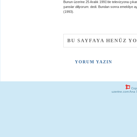
Bunun üzerine 25 Aralık 1991'de televizyona çıka
şanslar diliyorum.
dedi. Bundan sonra emekliye ayr
(1993).
BU SAYFAYA HENÜZ Y
YORUM YAZIN
Copy
uzerine.com Ana 